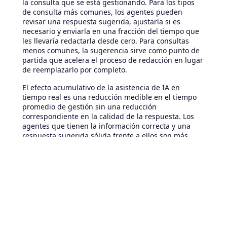
la consulta que se está gestionando. Para los tipos
de consulta más comunes, los agentes pueden
revisar una respuesta sugerida, ajustarla si es
necesario y enviarla en una fracción del tiempo que
les llevaría redactarla desde cero. Para consultas
menos comunes, la sugerencia sirve como punto de
partida que acelera el proceso de redacción en lugar
de reemplazarlo por completo.
El efecto acumulativo de la asistencia de IA en
tiempo real es una reducción medible en el tiempo
promedio de gestión sin una reducción
correspondiente en la calidad de la respuesta. Los
agentes que tienen la información correcta y una
respuesta sugerida sólida frente a ellos son más
rápidos y consistentes que los agentes que trabajan
de memoria y con campos de texto en blanco. Con el
tiempo, a medida que el motor de sugerencias
aprende de las respuestas que los agentes
realmente envían, la calidad de las sugerencias
mejora aún más.
Midiendo el impacto de los
agentes de IA en HaloCRM