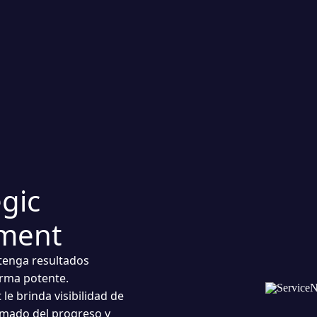
gic
ement
btenga resultados
orma potente.
e brinda visibilidad de
rmado del progreso y