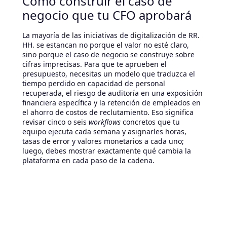
Cómo construir el caso de
negocio que tu CFO aprobará
La mayoría de las iniciativas de digitalización de RR.
HH. se estancan no porque el valor no esté claro,
sino porque el caso de negocio se construye sobre
cifras imprecisas. Para que te aprueben el
presupuesto, necesitas un modelo que traduzca el
tiempo perdido en capacidad de personal
recuperada, el riesgo de auditoría en una exposición
financiera específica y la retención de empleados en
el ahorro de costos de reclutamiento. Eso significa
revisar cinco o seis
workflows
concretos que tu
equipo ejecuta cada semana y asignarles horas,
tasas de error y valores monetarios a cada uno;
luego, debes mostrar exactamente qué cambia la
plataforma en cada paso de la cadena.
La cifra que usualmente convence a un CFO es la que
convierte las horas ahorradas en puestos de trabajo
equivalentes. Si tu equipo de RR. HH. dedica el 40%
de su tiempo a tareas transaccionales basadas en
papel, la digitalización recupera una fracción
significativa de uno o dos roles de tiempo completo.