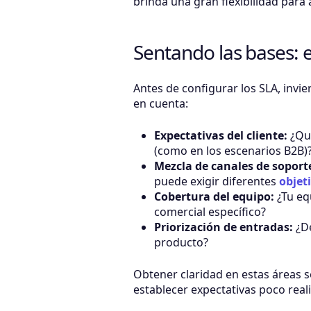
brinda una gran flexibilidad para 
Sentando las bases: 
Antes de configurar los SLA, invie
en cuenta:
Expectativas del cliente:
¿Qué
(como en los escenarios B2B)
Mezcla de canales de soport
puede exigir diferentes
objet
Cobertura del equipo:
¿Tu equ
comercial específico?
Priorización de entradas:
¿De
producto?
Obtener claridad en estas áreas s
establecer expectativas poco realis