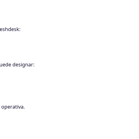
reshdesk:
puede designar:
 operativa.