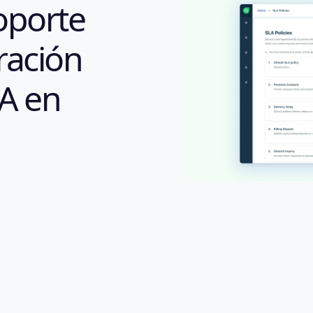
oporte
ración
LA en