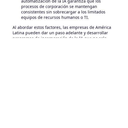
automatización de la IA garantiza que los
procesos de corporación se mantengan
consistentes sin sobrecargar a los limitados
equipos de recursos humanos o TI.
Al abordar estos factores, las empresas de América
Latina pueden dar un paso adelante y desarrollar
programas de incorporación de la IA que no solo
ahorran tiempo, sino que también crean una fuerza
laboral unificada, comprometida y compatible en
todas las geografías.
Medición del ROI de la
integración de empleados
basada en la IA
Los líderes suelen preguntarse: ¿vale la pena invertir
en la incorporación de la IA? La respuesta es un sí
rotundo, cuando se ejecuta con métricas claras y un
refinamiento continuo. Así es como las empresas
líderes maximizan el retorno de la inversión: