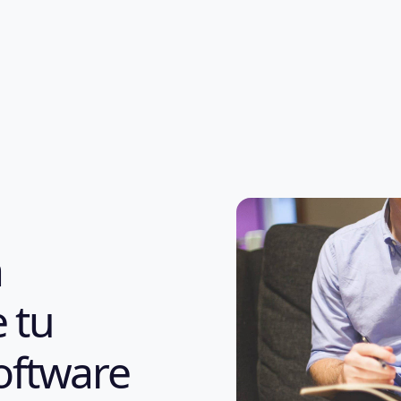
a
 tu
oftware