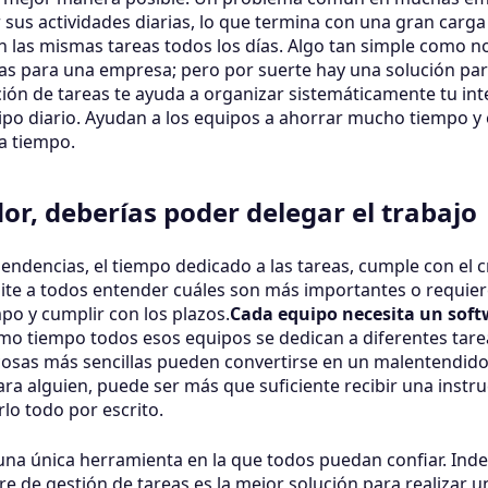
r sus actividades diarias, lo que termina con una gran carga
an las mismas tareas todos los días. Algo tan simple como n
 para una empresa; pero por suerte hay una solución par
ión de tareas te ayuda a organizar sistemáticamente tu inte
ipo diario. Ayudan a los equipos a ahorrar mucho tiempo y 
a tiempo.
r, deberías poder delegar el trabajo
endencias, el tiempo dedicado a las tareas, cumple con el
mite a todos entender cuáles son más importantes o requie
po y cumplir con los plazos.
Cada equipo necesita un soft
ismo tiempo todos esos equipos se dedican a diferentes ta
s cosas más sencillas pueden convertirse en un malentendid
a alguien, puede ser más que suficiente recibir una instr
lo todo por escrito.
 una única herramienta en la que todos puedan confiar. Ind
e de gestión de tareas es la mejor solución para realizar 