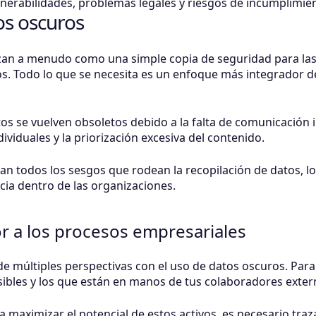
lnerabilidades, problemas legales y riesgos de incumplimie
tos oscuros
zan a menudo como una simple copia de seguridad para las a
. Todo lo que se necesita es un enfoque más integrador de 
atos se vuelven obsoletos debido a la falta de comunicación 
ividuales y la priorización excesiva del contenido.
an todos los sesgos que rodean la recopilación de datos, 
cia dentro de las organizaciones.
r a los procesos empresariales
 múltiples perspectivas con el uso de datos oscuros. Para e
ibles y los que están en manos de tus colaboradores exter
maximizar el potencial de estos activos, es necesario traz