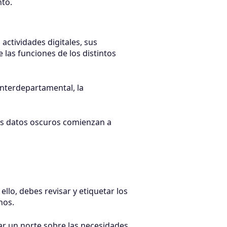
nto.
ctividades digitales, sus
las funciones de los distintos
interdepartamental, la
los datos oscuros comienzan a
llo, debes revisar y etiquetar los
nos.
ar un norte sobre las necesidades