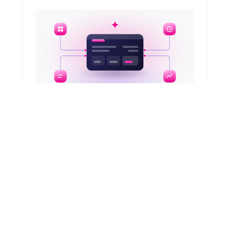
August 6, 2026
ESM inteligente: Cómo unificar
solicitudes de TI, RR. HH. y más
¿Tus empleados usan cinco portales distintos
para pedir un equipo, una tarjeta de acceso o
una aprobación? Aprende a unificarlos con
ESM sin reemplazar sistemas.
Leer artículo