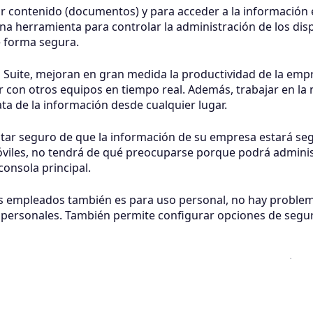
ar contenido (documentos) y para acceder a la información en
a herramienta para controlar la administración de los dispo
 forma segura.
G Suite, mejoran en gran medida la productividad de la em
r con otros equipos en tiempo real. Además, trabajar en l
ata de la información desde cualquier lugar.
tar seguro de que la información de su empresa estará seg
óviles, no tendrá de qué preocuparse porque podrá administ
consola principal.
 los empleados también es para uso personal, no hay proble
s personales. También permite configurar opciones de segu
vidad y la seguridad de tu empresa, G Suite es una solució
amienta en tu organización. Nuestros agentes le darán tod
are, ¡póngase en contacto con nosotros!