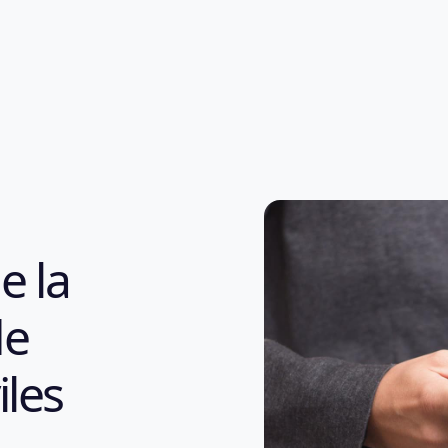
e la
de
iles