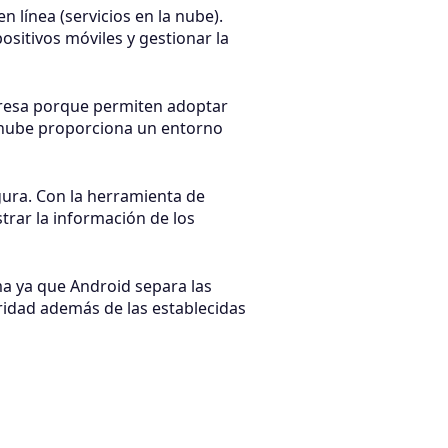
 línea (servicios en la nube).
sitivos móviles y gestionar la
presa porque permiten adoptar
a nube proporciona un entorno
ura. Con la herramienta de
rar la información de los
ma ya que Android separa las
ridad además de las establecidas
n muy completa. En GB podemos
a la información adicional que