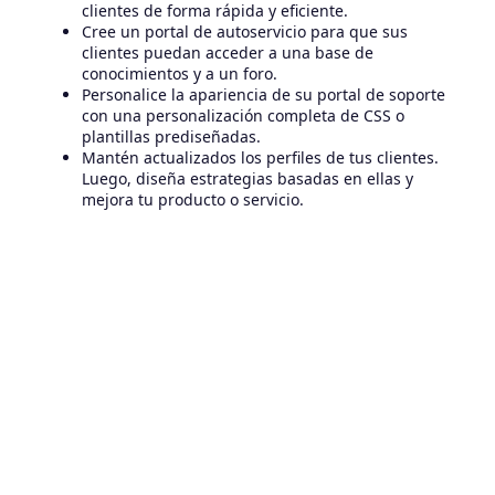
clientes de forma rápida y eficiente.
Cree un portal de autoservicio para que sus
clientes puedan acceder a una base de
conocimientos y a un foro.
Personalice la apariencia de su portal de soporte
con una personalización completa de CSS o
plantillas prediseñadas.
Mantén actualizados los perfiles de tus clientes.
Luego, diseña estrategias basadas en ellas y
mejora tu producto o servicio.
De esta manera, si sigue nuestros consejos, puede
crear una cultura orientada al cliente dentro de su
empresa que se traducirá en una mayor satisfacción
y lealtad del cliente.
Si quieres saber más sobre
Freshdesk Omnicanal
u
otra de nuestras soluciones, no dude en ponerse en
contacto con nosotros.
Obtenga una consulta gratuita aquí.
Artículos relacionados