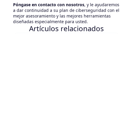
Póngase en contacto con nosotros
, y le ayudaremos
a dar continuidad a su plan de ciberseguridad con el
mejor asesoramiento y las mejores herramientas
diseñadas especialmente para usted.
Artículos relacionados
August 7, 2026
CMDB y agentes de IA en ServiceNow: la
dependencia real
Tus agentes de IA en ServiceNow son tan
confiables como tu CMDB. Descubre qué
habilita realmente un CMDB preciso para la
IA agentiva y por dónde empezar a corregirlo.