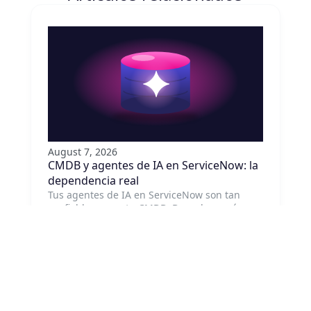
August 7, 2026
CMDB y agentes de IA en ServiceNow: la
dependencia real
Tus agentes de IA en ServiceNow son tan
confiables como tu CMDB. Descubre qué
habilita realmente un CMDB preciso para la
IA agentiva y por dónde empezar a corregirlo.
Leer artículo