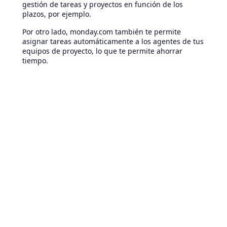
gestión de tareas y proyectos en función de los
plazos, por ejemplo.
Por otro lado, monday.com también te permite
asignar tareas automáticamente a los agentes de tus
equipos de proyecto, lo que te permite ahorrar
tiempo.
Monday.com vs. Asana: ¿cuál es
mejor?
Aunque es una batalla reñida, el ganador esta vez es
monday.com.
Entonces, ¿por qué monday.com es el mejor software
de gestión de proyectos para tu empresa? Porque
ofrece:
Amplia capacidad para automatizar los flujos de
trabajo, los proyectos y las tareas.
Cumple con los estándares de seguridad de
datos para proteger la información de sus
usuarios.