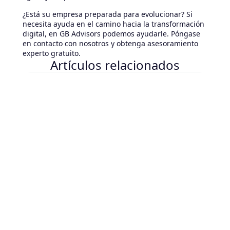
¿Está su empresa preparada para evolucionar? Si
necesita ayuda en el camino hacia la transformación
digital, en GB Advisors podemos ayudarle. Póngase
en contacto con nosotros y obtenga asesoramiento
experto gratuito.
Artículos relacionados
August 6, 2026
ESM inteligente: Cómo unificar
solicitudes de TI, RR. HH. y más
¿Tus empleados usan cinco portales distintos
para pedir un equipo, una tarjeta de acceso o