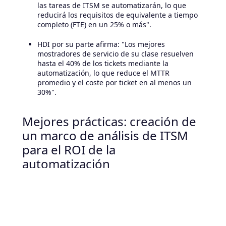
las tareas de ITSM se automatizarán, lo que
reducirá los requisitos de equivalente a tiempo
completo (FTE) en un 25% o más".
HDI por su parte afirma: "Los mejores
mostradores de servicio de su clase resuelven
hasta el 40% de los tickets mediante la
automatización, lo que reduce el MTTR
promedio y el coste por ticket en al menos un
30%".
Mejores prácticas: creación de
un marco de análisis de ITSM
para el ROI de la
automatización
La implementación de la automatización de la IA en
ITSM es solo el comienzo. El verdadero éxito
depende de un enfoque disciplinado de los datos, la
medición y la mejora continua. A continuación, te
explicamos cómo crear una cultura basada en