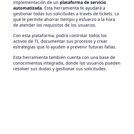
implementación de un
plataforma de servicio
automatizada
. Esta herramienta te ayudará a
gestionar todas tus solicitudes a través de tickets. Lo
que le permite ahorrar tiempo y esfuerzo a la hora
de atender los requisitos de los usuarios.
Con esta plataforma, podrá controlar todos los
activos de TI, documentar sus procesos y crear
estrategias que lo ayuden a prevenir futuras fallas.
Esta herramienta también cuenta con una base de
conocimientos integrada, donde los usuarios pueden
resolver sus dudas y gestionar sus solicitudes.
Además, es muy fácil de usar y configurar. También
le permitirá aumentar la productividad de sus
empleados y automatizar los procesos de TI.
Para obtener más información sobre este y otros
sistemas, puede ponerse en contacto con nuestro
grupo de expertos en
GB Advisors
. Responderemos
a todas tus dudas y te guiaremos durante el proceso
de instalación y configuración.