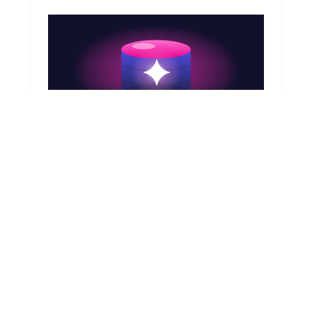
August 7, 2026
CMDB y agentes de IA en ServiceNow: la
dependencia real
Tus agentes de IA en ServiceNow son tan
confiables como tu CMDB. Descubre qué
habilita realmente un CMDB preciso para la
IA agentiva y por dónde empezar a corregirlo.
Leer artículo