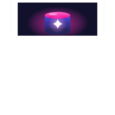
August 7, 2026
CMDB y agentes de IA en ServiceNow: la
dependencia real
Tus agentes de IA en ServiceNow son tan
confiables como tu CMDB. Descubre qué
habilita realmente un CMDB preciso para la
IA agentiva y por dónde empezar a corregirlo.
Leer artículo