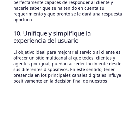
perfectamente capaces de responder al cliente y
hacerle saber que se ha tenido en cuenta su
requerimiento y que pronto se le dará una respuesta
oportuna.
10. Unifique y simplifique la
experiencia del usuario
El objetivo ideal para mejorar el servicio al cliente es
ofrecer un sitio multicanal al que todos, clientes y
agentes por igual, puedan acceder fácilmente desde
sus diferentes dispositivos. En este sentido, tener
presencia en los principales canales digitales influye
positivamente en la decisión final de nuestros
clientes a la hora de comprobar sus opciones de
servicio.
Por lo tanto, debemos contextualizarnos en las
capacidades reales de cada canal y aprovechar sus
diferencias para mejorar y simplificar la experiencia
del usuario. En otras palabras, es absurdo configurar
un chat para que funcione como un teléfono y, por
ejemplo, habilitarlo para que el cliente pueda usarlo