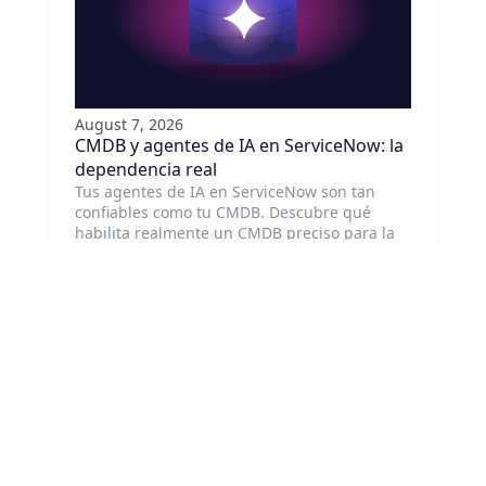
August 7, 2026
CMDB y agentes de IA en ServiceNow: la
dependencia real
Tus agentes de IA en ServiceNow son tan
confiables como tu CMDB. Descubre qué
habilita realmente un CMDB preciso para la
IA agentiva y por dónde empezar a corregirlo.
Leer artículo