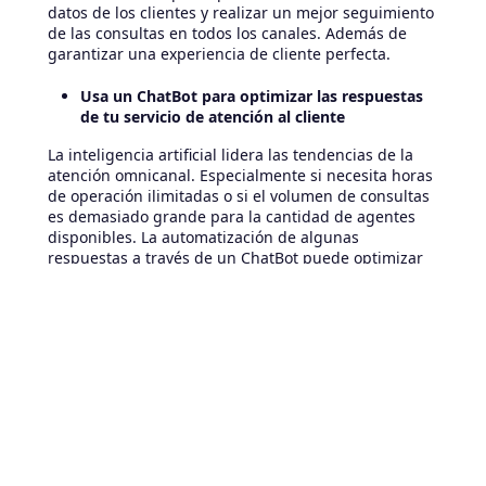
datos de los clientes y realizar un mejor seguimiento
de las consultas en todos los canales. Además de
garantizar una experiencia de cliente perfecta.
Usa un ChatBot para optimizar las respuestas
de tu servicio de atención al cliente
La inteligencia artificial lidera las tendencias de la
atención omnicanal. Especialmente si necesita horas
de operación ilimitadas o si el volumen de consultas
es demasiado grande para la cantidad de agentes
disponibles. La automatización de algunas
respuestas a través de un ChatBot puede optimizar
sus operaciones. Al mismo tiempo, proporciona
datos relevantes para su
equipo de servicio al
cliente.
Se puede entrenar al chatbot para que se ocupe de
las preguntas y los casos más comunes. Esto puede
reducir más del 80% del volumen de contactos
entrantes. Permite a sus agentes centrarse en
problemas menos comunes o en problemas que
requieren una atención humana inminente.