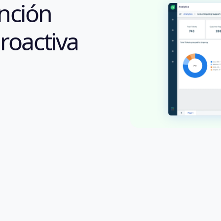
nción
proactiva