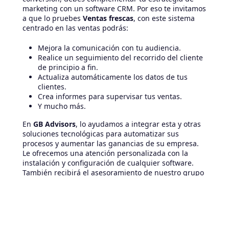
marketing con un software CRM. Por eso te invitamos
a que lo pruebes
Ventas frescas
, con este sistema
centrado en las ventas podrás:
Mejora la comunicación con tu audiencia.
Realice un seguimiento del recorrido del cliente
de principio a fin.
Actualiza automáticamente los datos de tus
clientes.
Crea informes para supervisar tus ventas.
Y mucho más.
En
GB Advisors
, lo ayudamos a integrar esta y otras
soluciones tecnológicas para automatizar sus
procesos y aumentar las ganancias de su empresa.
Le ofrecemos una atención personalizada con la
instalación y configuración de cualquier software.
También recibirá el asesoramiento de nuestro grupo
de expertos, quienes lo guiarán paso a paso para
que estas herramientas funcionen correctamente y
lo ayuden a alcanzar sus objetivos. Póngase en
contacto con nosotros hoy mismo y reciba un
consulta gratuita
.