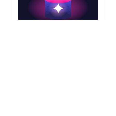
August 7, 2026
CMDB y agentes de IA en ServiceNow: la
dependencia real
Tus agentes de IA en ServiceNow son tan
confiables como tu CMDB. Descubre qué
habilita realmente un CMDB preciso para la
IA agentiva y por dónde empezar a corregirlo.
Leer artículo