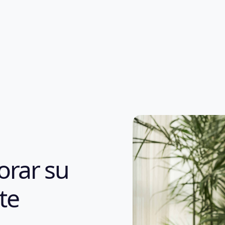
orar su
te