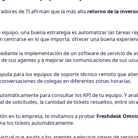
radores de TI afirman que la más alta
retorno de la invers
equipo, una buena estrategia es automatizar las tareas repe
n centrarse en lo que importa: ofrecer una buena experien
diante la implementación de un software de servicio de asi
s de sus agentes y a mejorar las comunicaciones de sus us
yuda para los equipos de soporte técnico remoto que atiend
 conversaciones de colegas en diferentes zonas horarias.
tomáticamente para consultar los KPI de tu equipo. Y ana
d de solicitudes, la cantidad de tickets resueltos, entre otra
ción en tu empresa, te invitamos a probar
Freshdesk Omni
igna los tickets automáticamente.
rtual que ayuda a los agentes a ejecutar tareas de servicio a