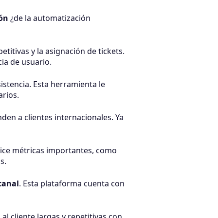
ión
¿de la automatización
titivas y la asignación de tickets.
cia de usuario.
stencia. Esta herramienta le
uarios.
en a clientes internacionales. Ya
lice métricas importantes, como
s.
canal
. Esta plataforma cuenta con
l cliente largas y repetitivas con