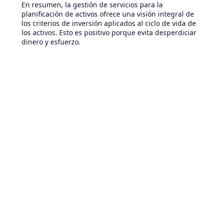
En resumen, la gestión de servicios para la
planificación de activos ofrece una visión integral de
los criterios de inversión aplicados al ciclo de vida de
los activos. Esto es positivo porque evita desperdiciar
dinero y esfuerzo.
Integración de herramientas
automatizadas para la planificación y el
control de los activos
Si bien hay muchas opciones en el mercado para la
gestión de activos, la mayoría de ellas se basan en el
principio de seguir el orden aleatorio básico de las
fallas comunes.
La gestión de servicios aplicada a la planificación de
activos nos ofrece una visión más integral porque se
centra en la administración del mantenimiento
preventivo y cubre el trabajo que implica las tareas
que deben completarse dentro de un ciclo.
¡Una de las opciones más completas para gestionar
la planificación de activos desde el punto de vista de
la prestación de servicios está en BMC Track-It! Esta