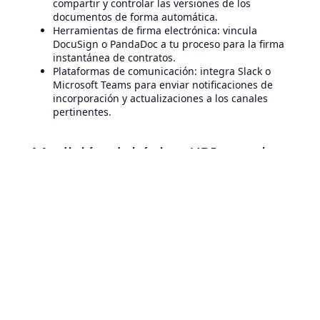
compartir y controlar las versiones de los
documentos de forma automática.
Herramientas de firma electrónica: vincula
DocuSign o PandaDoc a tu proceso para la firma
instantánea de contratos.
Plataformas de comunicación: integra Slack o
Microsoft Teams para enviar notificaciones de
incorporación y actualizaciones a los canales
pertinentes.
Medición del éxito: KPI para la
optimización del flujo de
trabajo de incorporación
La mejora continua es vital: realice un seguimiento
de los indicadores clave de rendimiento (KPI) para
evaluar la eficiencia del flujo de trabajo de
incorporación e identificar las áreas que deben
perfeccionarse.
KPI principales de incorporación para