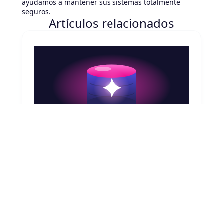
ayudamos a mantener sus sistemas totalmente
seguros.
Artículos relacionados
August 7, 2026
CMDB y agentes de IA en ServiceNow: la
dependencia real
Tus agentes de IA en ServiceNow son tan
confiables como tu CMDB. Descubre qué
habilita realmente un CMDB preciso para la
IA agentiva y por dónde empezar a corregirlo.
Leer artículo