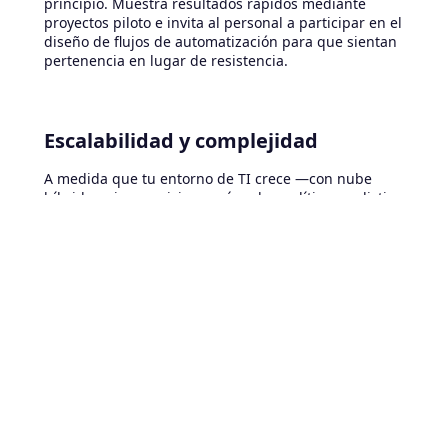
principio. Muestra resultados rápidos mediante
proyectos piloto e invita al personal a participar en el
diseño de flujos de automatización para que sientan
pertenencia en lugar de resistencia.
Escalabilidad y complejidad
A medida que tu entorno de TI crece —con nube
híbrida, microservicios y más— la analítica predictiva
también debe escalar.
✅
Solución:
utiliza plataformas que admitan
escalado dinámico, como analítica en la nube,
microservicios o arquitecturas serverless, para
seguir el ritmo de la complejidad.
Preocupaciones de seguridad y
privacidad
Las iniciativas predictivas suelen procesar datos